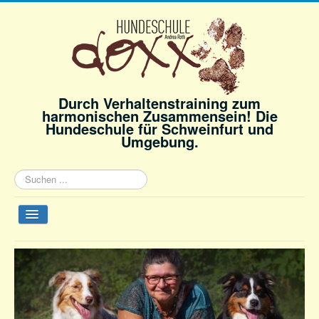
Durch Verhaltenstraining zum
harmonischen Zusammensein! Die
Hundeschule für Schweinfurt und
Umgebung.
Suchen
...
Navigation
an/aus
Startseite
Angebot
Andrea Roth